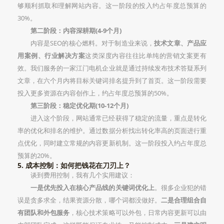
够顺利抓取和理解网站内容。这一阶段的投入约占年度总预算的
30%。
第二阶段：内容深耕期(4-9个月)
内容是SEO的核心燃料。对于制造业来说，
技术文章、产品应
用案例、行业解决方案
这类深度内容往往比单纯的营销文案更有
效。我们服务的一家江门电机企业就是通过持续发布技术答疑系列
文章，在六个月内将目标关键词排名提升到了首页。这一阶段需要
投入更多资源在内容创作上，约占年度总预算的50%。
第三阶段：稳定优化期(10-12个月)
进入这个阶段，网站通常已经获得了稳定的流量，重点是转化
率的优化和排名的维护。通过数据分析找出转化率高的页面进行重
点优化，同时建立常规的内容更新机制。这一阶段投入约占年度总
预算的20%。
5. 成本控制：如何把钱花在刀刃上？
谈到费用控制，我有几个实用建议：
一是优先投入在核心产品线的关键词优化上
。很多企业犯的错
误是贪多求全，结果资源分散，哪个词都没做好。
二是合理组合自
有团队和外包服务
，核心技术策略可以外包，日常内容更新可以由