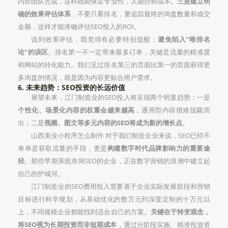
内部团队完成，这样既能保证专业性，又能控制成本。
三是建立明
确的效果评估体系
，不要只看排名，要追踪最终的询盘数量和成交
金额，这样才能准确评估SEO投入的ROI。
说到效果评估，我觉得有必要特别提醒：
避免陷入"唯排名
论"的误区
。排名第一不一定带来最多订单，关键是流量的精准度
和网站的转化能力。我们见过排名第三的页面比第一的页面获得更
多询盘的情况，就是因为内容更贴合用户需求。
6. 未来趋势：SEO投资的长远价值
展望未来，江门制造业的SEO投入将呈现两个明显趋势：一是
个性化、场景化内容的权重会越来越高
，通用型内容很难脱颖而
出；二是
视频、图文等多元内容的SEO将成为新的增长点
。
山西美业小程序怎么制作 对于我们制造企业来说，SEO已经不
单单是获取流量的手段，更是
构建数字时代品牌影响力的重要途
径
。那些早期系统布局SEO的企业，正在数字营销的浪潮中建立起
自己的护城河。
江门制造业的SEO费用投入需要基于企业实际发展阶段和营销
目标进行科学规划，从基础优化的数万元到深度定制的十万元以
上，不同规模企业都能找到适合自己的方案。
关键在于转变观念，
将SEO视为长期投资而非短期成本
，通过分阶段实施、精准投放资