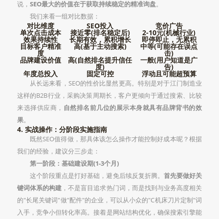
说，
SEO最大的价值在于获取持续稳定的精准询盘
。
我们来看一组对比数据：
对比维度
SEO投入
竞价广告
单次点击成本
接近零(排名稳定后)
2-10元(机械行业)
效果持续性
长期有效，累积增长
即停即止，无累积
目标客户精准
高(基于主动搜索)
中等(可能存在误点
度
击)
品牌建设价值
高(自然排名提升信任
一般(用户知道是广
度)
告)
年度总投入
固定可控
浮动且可能超预算
从长远来看，SEO的性价比显然更高。特别是对于江门制造业
这样的B2B行业，采购决策周期长，客户更倾向于通过搜索、比较
来选择供应商，
自然排名前几位的展示本身就具有品牌背书的效
果
。
4. 实战操作：分阶段实施指南
既然SEO值得做，那具体该怎么操作才能控制好成本呢？根据
我们的经验，建议分三步走：
第一阶段：基础建设期(1-3个月)
这个阶段重点是打好基础，避免后续反复折腾。
首先要做好关
键词体系的构建
，不是盲目追求热门词，而是找到与业务高度相关
的"长尾关键词"做"配件"的企业，可以从小众的"C机床刀片定制"词
入手，竞争小但转化率高。接着是网站结构优化，确保搜索引擎能