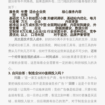
据分析等不同角色。如果选择外包，江门地区的SEO服务报价大致
如下：
服务类
年费
适合企业类
核心服务内容
型
范围
型
基础优
1.5-3
初创型/小微
关键词调研、基础站内优化、每月
化套餐
万元
企业
内容更新
标准运
3-8万
成长型/中型
全面网站诊断、内容矩阵建设、外
营套餐
元
企业
部链接建设、数据分析
定制深
8万元
规上企业/出
行业深度分析、多语种优化、竞争
度优化
以上
口导向型
对手监控、品牌声誉管理
其次是技术投入成本
。好的SEO离不开专业工具的支持，比如
关键词分析工具、排名追踪系统、网站分析工具等。这些工具的年
费从几千到几万不等，但对于系统化运营来说是必不可少的。
还有
一个经常被忽视的成本——时间成本
，SEO效果通常需要3-6个月
才能初步显现，这意味着企业需要有一定的耐心和持续投入的决
心。
3. 自问自答：制造业SEO值得投入吗？
问题：
"是一家五金配件生产商，每年营销预算有限，为什么
要把钱投在SEO上而不是直接做竞价广告？"
回答：
这是个非常好
的问题！让我用一个比喻来说明：竞价广告像是租店铺，只要付租
金就有客流，但一旦停止付费，客流立刻中断；而SEO更像是买店
铺，前期投入较大，但后期拥有自己的资产。对于制造业企业来