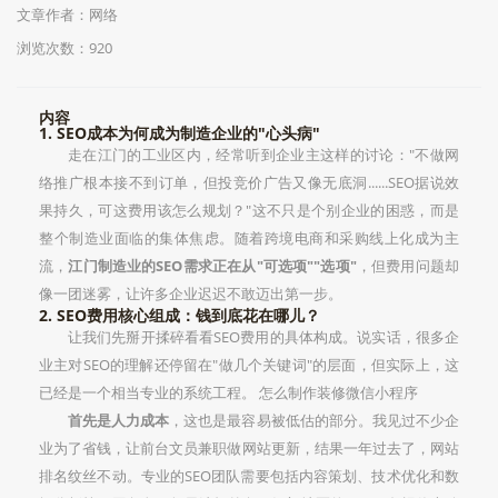
文章作者：网络
浏览次数：
920
内容
1. SEO成本为何成为制造企业的"心头病"
走在江门的工业区内，经常听到企业主这样的讨论："不做网
络推广根本接不到订单，但投竞价广告又像无底洞......SEO据说效
果持久，可这费用该怎么规划？"这不只是个别企业的困惑，而是
整个制造业面临的集体焦虑。随着跨境电商和采购线上化成为主
流，
江门制造业的SEO需求正在从"可选项""选项"
，但费用问题却
像一团迷雾，让许多企业迟迟不敢迈出第一步。
2. SEO费用核心组成：钱到底花在哪儿？
让我们先掰开揉碎看看SEO费用的具体构成。说实话，很多企
业主对SEO的理解还停留在"做几个关键词"的层面，但实际上，这
已经是一个相当专业的系统工程。 怎么制作装修微信小程序
首先是人力成本
，这也是最容易被低估的部分。我见过不少企
业为了省钱，让前台文员兼职做网站更新，结果一年过去了，网站
排名纹丝不动。专业的SEO团队需要包括内容策划、技术优化和数