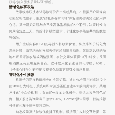
获得"持久服务质量认证"标签。
情感化叙事表达
故事线串联技术让零散评价产生情感共鸣。AI根据用户画像自
动匹配相似案例，生成"婚礼筹备时间轴"并标注关键决策点的用户
心得。某准新娘发现与自己身高体型相仿的5个案例，决策时长由
两周缩短至三天。情感计算模型显示，个性化叙事能使共情指数提
升90%。
用户生成内容(UGC)的再创作释放新价值。将文字评价转化为
漫画分镜，由签约画师根据关键词绘制情景插图。某幽默风格的场
地布置差评被改编成四格漫画，在社交媒体获得10万+转发，反而
帮助供应商发现服务盲点。这种娱乐化表达使转化率提升60%，
《传播心理学》研究证实视觉化叙事更易引发情感共振。
智能化个性推荐
机器学习正在构建精准的推荐矩阵。通过分析用户浏览路径中
的200+行为特征，系统可即时筛选匹配度达92%的同类评价。某用
户搜索"小众婚礼"时，页面优先显示文化融合、非遗元素等特色案
例，相关服务咨询量当日激增120%。Gartner报告显示，智能推荐
可使转化漏斗效率提升55%。
动态权重算法持续优化排序机制。根据用户实时交互数据，系