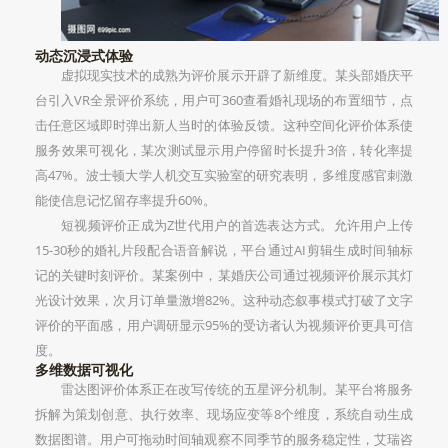
动态沉浸式体验
虚拟现实技术的成熟为评价展示开辟了新维度。某头部婚庆平
台引入VR全景评价系统，用户可360查看婚礼现场的布置细节，点
击任意区域即时弹出新人当时的体验反馈。这种空间化评价体系使
服务效果可视化，某次测试显示用户停留时长提升3倍，转化率提
高47%。波士顿大学人机交互实验室的研究表明，多维度感官刺激
能使信息记忆留存率提升60%。
短视频评价正成为Z世代用户的首选表达方式。允许用户上传
15-30秒的婚礼片段配合语音解说，平台通过AI剪辑生成时间轴标
记的关键时刻评价。某案例中，某婚庆公司通过视频评价展示其灯
光设计效果，次月订单量激增82%。这种动态叙事模式打破了文字
评价的平面感，用户调研显示95%的受访者认为视频评价更具可信
度。
多维数据可视化
雷达图评价体系正在改写传统的五星评分机制。某平台将服务
拆解为策划创意、执行效率、现场应变等8个维度，系统自动生成
数据图谱。用户可拖动时间轴观察不同季节的服务稳定性，艾瑞咨