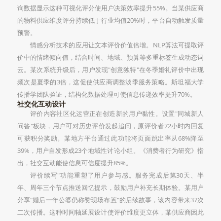
询数据显示这种可视化评分使用户决策效率提升55%。当某供应商
的物料供应维度评分持续低于行业均值20%时，平台自动触发质量
预警。
情感分析技术的应用让文本评价价值倍增。NLP算法可提取评
价中的情绪倾向值，结合时间、地域、预算等多重标签生成动态词
云。某次系统升级后，用户发现"创意独特"在冬季婚礼评价中出现
频次是夏季的3倍，这促使供应商调整淡季服务策略。斯坦福大学
传播学团队验证，结构化数据处理可使信息传递效率提升70%。
社交化互动设计
评价内容社区化运营正在创造新的用户黏性。设置"同城新人
问答"板块，用户可对历史评价发起追问，原评价者72小时内回复
可获积分奖励。某地方平台通过此功能将页面跳出率从68%降至
39%，用户自发形成23个地域性讨论小组。《消费者行为研究》指
出，社交互动能使信息可信度提升85%。
评价续写"功能重塑了用户参与感。服务完成后第30天、半
年、周年三个节点推送回忆提示，鼓励用户补充长期体验。某用户
分享"婚后一年公婆仍称赞现场布置"的后续故事，该内容带来37次
二次传播。这种时间轴延展设计使评价维度更立体，某供应商因此