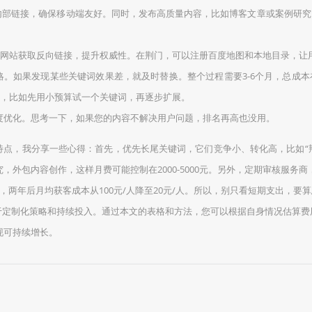
部链接，确保移动端友好。同时，发布高质量内容，比如博客文章或案例研究，
网站获取反向链接，提升权威性。在荆门，可以注册百度地图和本地目录，让用户更
如果发现某些关键词效果差，就及时替换。整个过程需要3-6个月，总成本在100
循环，比如先用小预算试一个关键词，再逐步扩展。
度优化。思考一下，如果您的内容不解决用户问题，排名再高也没用。
点，我分享一些心得：首先，优先长尾关键词，它们竞争小、转化高，比如“荆门
外包内容创作，这样月费可能控制在2000-5000元。另外，定期审核服务商
两年后月均获客成本从100元/人降至20元/人。所以，别只看短期支出，要
于定制化策略和持续投入。通过本文的表格和方法，您可以根据自身情况估算费
现可持续增长。