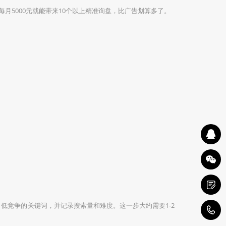
月5000元就能带来10个以上精准询盘，比广告划算多了。
、低竞争的关键词，并记录搜索量和难度。这一步大约需要1-2
4