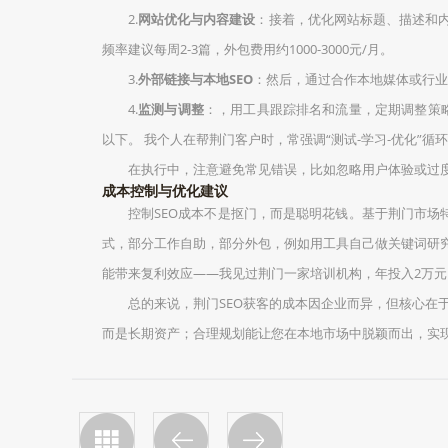
2.
网站优化与内容建设
：接着，优化网站标题、描述和内
频率建议每周2-3篇，外包费用约1000-3000元/月。
3.
外部链接与本地SEO
：然后，通过合作本地媒体或行业
4.
监测与调整
：，用工具跟踪排名和流量，定期调整策略。
以下。 我个人在帮荆门客户时，常强调“测试-学习-优化”
在执行中，注意避免常见错误，比如忽略用户体验或过
成本控制与优化建议
控制SEO成本不是抠门，而是聪明花钱。基于荆门市场特
式，部分工作自助，部分外包，例如用工具自己做关键词研究，
能带来复利效应——我见过荆门一家培训机构，年投入2万元，
总的来说，荆门SEO获客的成本因企业而异，但核心在
而是长期资产；合理规划能让您在本地市场中脱颖而出，实