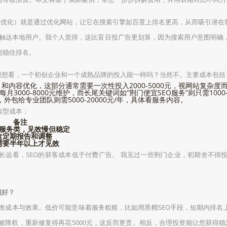
引擎优化）就是通过优化网站，让它在搜索引擎如百度上排名更高，从而吸引潜
精准触达本地用户。我个人觉得，这比盲目投广告更划算，因为搜索用户意图明确
能稳住排名。
想想看，一个初创企业和一个成熟品牌的投入能一样吗？当然不。主要成本包括
和内容优化，这部分通常需要一次性投入2000-5000元，视网站复杂度
3000-8000元维护，而长尾关键词如“荆门便宜SEO服务”则只需1000-
，外包给专业团队则需5000-20000元/年，具体看服务内容。
典型成本：
备注
服务类，见效慢但稳定
含定期报告和调整
需要半年以上才见效
长远看，SEO的获客成本低于付费广告。 我见过一些荆门企业，初期舍不得
越好？
平衡成本与效果。低价可能意味着服务粗糙，比如用黑帽SEO手段，短期内排
被降权，重新修复得再花5000元，这反而更贵。相反，合理投资能让您获得稳定流