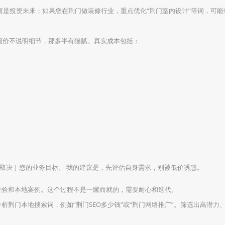
而是投资未来；如果您在荆门做装修行业，重点优化“荆门室内设计”等词，可能每
报价不说明细节，那多半有猫腻。真实成本包括：
，具体取决于您的业务目标。 我的建议是，先评估自身需求，别被低价诱惑。
经验和本地案例。这个过程不是一蹴而就的，需要耐心和迭代。
析荆门本地搜索词，例如“荆门SEO多少钱”或“荆门网络推广”。筛选出高潜力