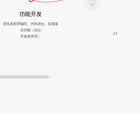
功能开发
内
原生态程序编写、代码优化、实现项
目功能（后台
上传、发布、完善
开发程序员）